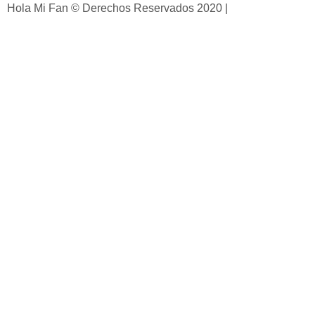
Hola Mi Fan © Derechos Reservados 2020 |
Aviso de
Privacidad
| Desarrollado con ❤️ por
PixelBot