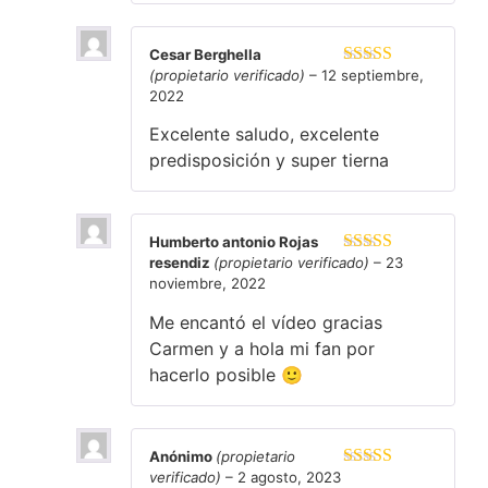
Cesar Berghella
(propietario verificado)
–
12 septiembre,
Valorado en
2022
5
de 5
Excelente saludo, excelente
predisposición y super tierna
Humberto antonio Rojas
resendiz
(propietario verificado)
–
23
Valorado en
noviembre, 2022
5
de 5
Me encantó el vídeo gracias
Carmen y a hola mi fan por
hacerlo posible 🙂
Anónimo
(propietario
verificado)
–
2 agosto, 2023
Valorado en