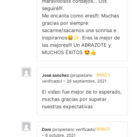
maravillosos consejos… Los
seguiré!!!.
Me encanta como eres!!!. Muchas
gracias por siempre
sacarme/sacarnos una sonrisa e
inspirarnos😄✨. Eres la mejor de
las mejores!!! Un ABRAZOTE y
MUCHOS ÉXITOS 🤩👍
José sanchez
(propietario
verificado)
–
26 septiembre, 2021
Valorado en
5
de 5
El video fue mejor de lo esperado,
muchas gracias por superar
nuestras expectativas
Dani
(propietario verificado)
–
6 octubre, 2021
Valorado en