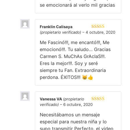
se emocionará al verlo mil gracias
Franklin Calisaya
(propietario verificado)
–
4 octubre, 2020
Valorado en
5
de 5
Me Fascinó!!!, me encantó!!!, Me
emocionó!!!. Tu saludo… Gracias
Carmen S. MuChAs GrAcIaS!!!.
Eres la mejor!!!. Soy y seré
siempre tu Fan. Extraordinaria
perdona. ÉXITOS!!! 😸👍
Vanessa VA
(propietario
verificado)
–
6 octubre, 2020
Valorado en
5
de 5
Necesitábamos un mensaje
especial para nuestra niña y lo
supo transmitir Perfecto, el video