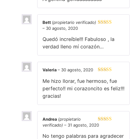
Bett
(propietario verificado)
–
30 agosto, 2020
Valorado en
5
de 5
Quedó increíble!!! Fabuloso , la
verdad lleno mí corazón…
Valeria
–
30 agosto, 2020
Valorado en
Me hizo llorar, fue hermoso, fue
5
de 5
perfecto!! mi corazoncito es feliz!!!
gracias!
Andrea
(propietario
verificado)
–
31 agosto, 2020
Valorado en
5
de 5
No tengo palabras para agradecer