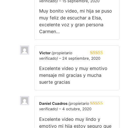
verificado)
–
15 septiembre, 2020
Valorado en
5
de 5
Muy bonito video, mi hija se puso
muy feliz de escuchar a Elsa,
excelente voz y gran persona
Carmen…
Victor
(propietario
verificado)
–
24 septiembre, 2020
Valorado en
5
de 5
Excelente video y muy emotivo
mensaje mil gracias y mucha
suerte gracias
Daniel Cuadros
(propietario
verificado)
–
4 octubre, 2020
Valorado en
5
de 5
Excelente video muy lindo y
emotivo mi hija estoy seguro que