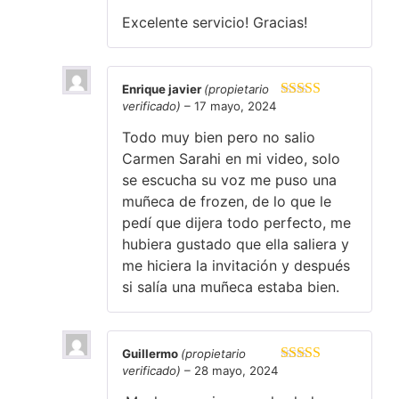
5
de 5
Excelente servicio! Gracias!
Enrique javier
(propietario
verificado)
–
17 mayo, 2024
Valorado
en
3
de
Todo muy bien pero no salio
5
Carmen Sarahi en mi video, solo
se escucha su voz me puso una
muñeca de frozen, de lo que le
pedí que dijera todo perfecto, me
hubiera gustado que ella saliera y
me hiciera la invitación y después
si salía una muñeca estaba bien.
Guillermo
(propietario
verificado)
–
28 mayo, 2024
Valorado en
5
de 5