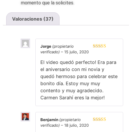
momento que la solicites.
Valoraciones (37)
37 valoraciones en
Carmen Sarahí
Jorge
(propietario
verificado)
–
15 julio, 2020
Valorado en
5
de 5
El video quedó perfecto! Era para
el aniversario con mi novia y
quedó hermoso para celebrar este
bonito día. Estoy muy muy
contento y muy agradecido.
Carmen Sarahí eres la mejor!
Benjamín
(propietario
verificado)
–
18 julio, 2020
Valorado en
5
de 5