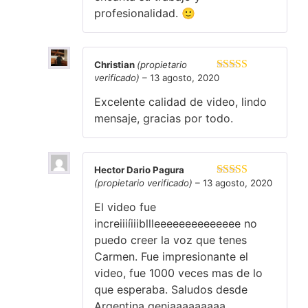
profesionalidad. 🙂
Christian
(propietario
verificado)
–
13 agosto, 2020
Valorado en
5
de 5
Excelente calidad de video, lindo
mensaje, gracias por todo.
Hector Dario Pagura
(propietario verificado)
–
13 agosto, 2020
Valorado en
5
de 5
El video fue
increiiiíiiibllleeeeeeeeeeeeee no
puedo creer la voz que tenes
Carmen. Fue impresionante el
video, fue 1000 veces mas de lo
que esperaba. Saludos desde
Argentina geniaaaaaaaaa