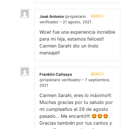
José Antonio
(propietario
verificado)
–
21 agosto, 2021
Valorado en
5
de 5
Wow! fue una experiencia increíble
para mi hija, estamos felices!!
Carmen Sarahi dio un lindo
mensaje!!
Franklin Calisaya
(propietario verificado)
–
7 septiembre,
Valorado en
2021
5
de 5
Carmen Sarahi, eres lo máximo!!!.
Muchas gracias por tu saludo por
mi cumpleaños el 29 de agosto
pasado… Me encantó!!! 🤩🤩🤩.
Gracias también por tus cantos y