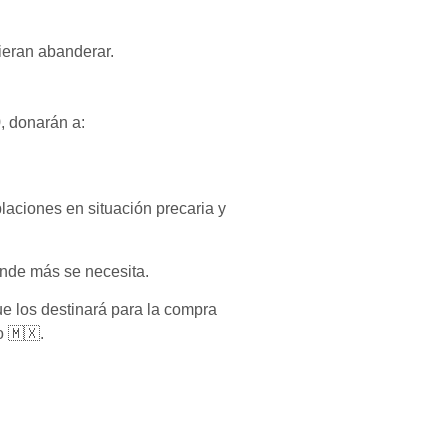
ieran abanderar.
9
, donarán a:
laciones en situación precaria y
onde más se necesita.
ue los destinará para la compra
co
🇲🇽
.