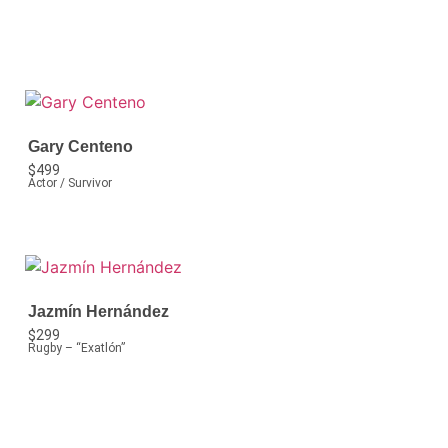
Gary Centeno
$
499
Actor / Survivor
Jazmín Hernández
$
299
Rugby – “Exatlón”