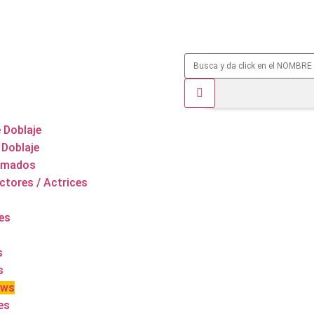
 Doblaje
 Doblaje
nimados
ctores / Actrices
es
s
s
ows
es