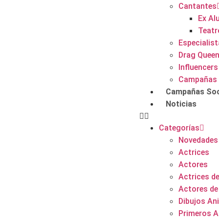
Cantantes
Ex Al
Teatr
Especialis
Drag Quee
Influencers
Campañas 
Campañas Soc
Noticias
Categorías
Novedades
Actrices
Actores
Actrices de
Actores de
Dibujos A
Primeros A