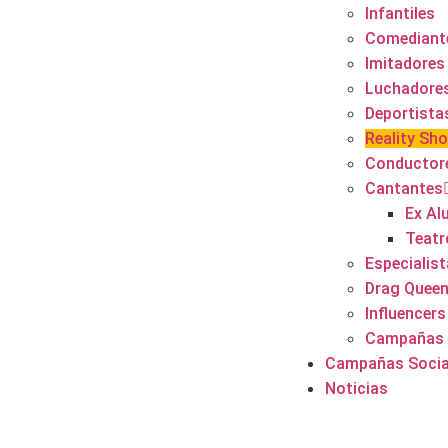
Infantiles
Comediant
Imitadores
Luchadore
Deportista
Reality Sh
Conductor
Cantantes
Ex Al
Teatr
Especialis
Drag Quee
Influencers
Campañas 
Campañas Socia
Noticias