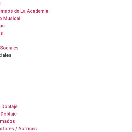
umnos de La Academia
o Musical
tas
ns
Sociales
iales
 Doblaje
 Doblaje
nimados
ctores / Actrices