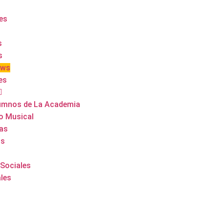
es
s
s
ows
es
umnos de La Academia
o Musical
tas
ns
Sociales
les