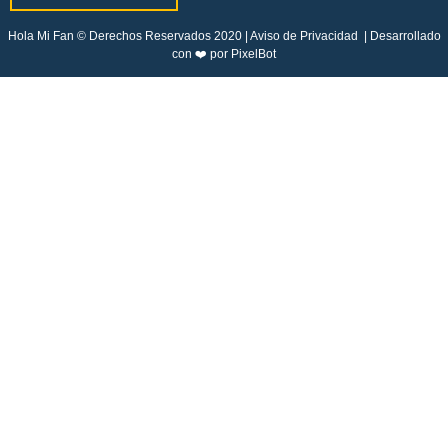
Hola Mi Fan © Derechos Reservados 2020 |
Aviso de Privacidad
| Desarrollado
con ❤️ por
PixelBot