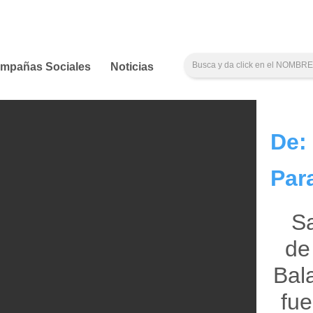
mpañas Sociales
Noticias
De:
Par
Sa
de
Bal
fue