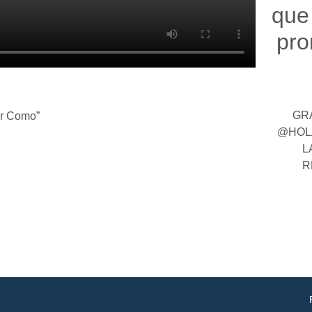
que
pro
GR
ar Como”
@HOL
L
R