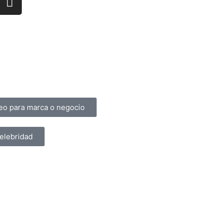
ntes
Términos y Condiciones
deo para marca o negocio
elebridad