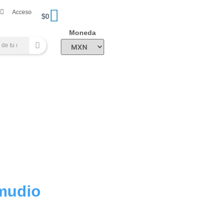
Acceso
$
0
Moneda
amudio