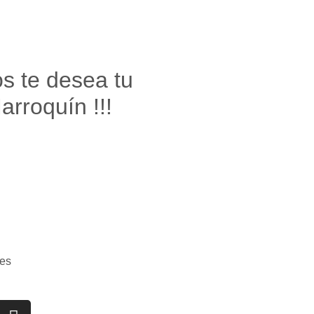
os te desea tu
rroquín !!!
es