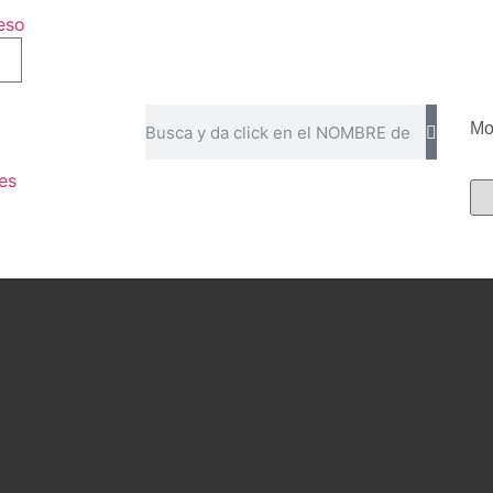
eso
Mo
es