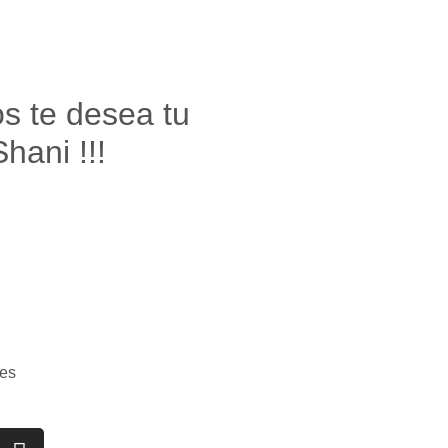
os te desea tu
hani !!!
es