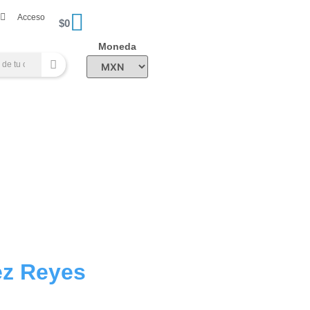
Acceso
$
0
Moneda
ez Reyes