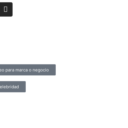
ntes
Términos y Condiciones
deo para marca o negocio
elebridad