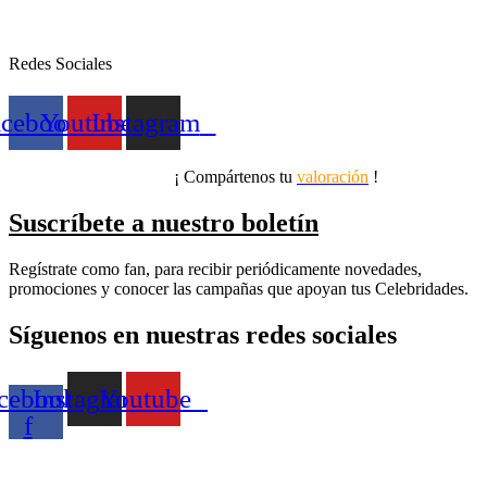
Redes Sociales
acebook
Youtube
Instagram
¡ Compártenos tu
valoración
!
Suscríbete a nuestro boletín
Regístrate como fan, para recibir periódicamente novedades,
promociones y conocer las campañas que apoyan tus Celebridades.
Síguenos en nuestras redes sociales
cebook-
Instagram
Youtube
f
Preguntas Frecuentes
Términos y Condiciones
Contacto