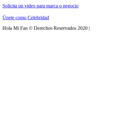
Solicita un video para marca o negocio
Únete como Celebridad
Hola Mi Fan © Derechos Reservados 2020 |
Aviso de Privacidad
|
Desarrollado con ❤️ por
PixelBot