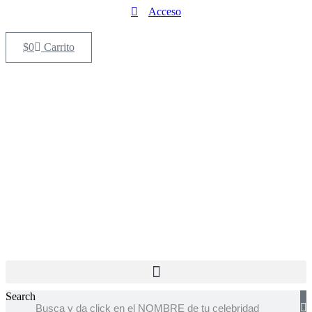
Ir
Acceso
al
contenido
$
0
Carrito
Search