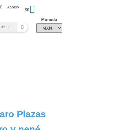
Acceso
$
0
Moneda
varo Plazas
yo y nené