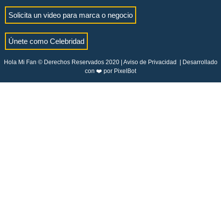
Solicita un video para marca o negocio
Únete como Celebridad
Hola Mi Fan © Derechos Reservados 2020 |
Aviso de Privacidad
| Desarrollado
con ❤️ por
PixelBot