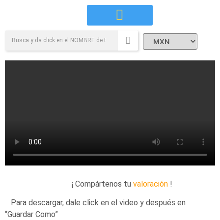
Campañas Sociales
¡ Compártenos tu
valoración
!
Para descargar, dale click en el video y después en
“Guardar Como”