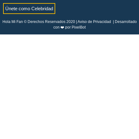
Únete como Celebridad
Hola Mi Fan © Derechos Reservados 2020 |
Aviso de Privacidad
| Desarrollado
con ❤️ por
PixelBot