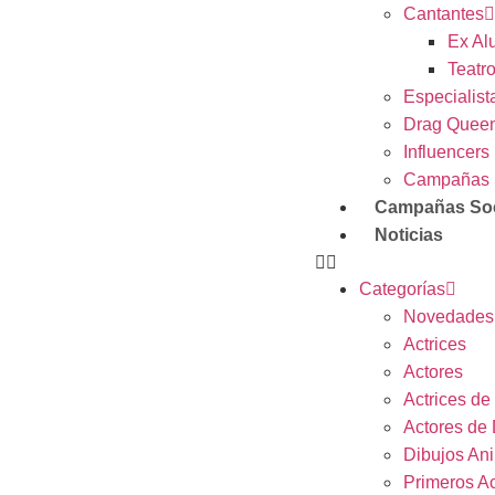
Cantantes
Ex Al
Teatr
Especialist
Drag Quee
Influencers
Campañas 
Campañas Soc
Noticias
Categorías
Novedades
Actrices
Actores
Actrices de
Actores de
Dibujos An
Primeros Ac