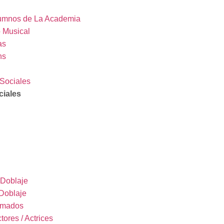
umnos de La Academia
o Musical
as
ns
Sociales
iales
 Doblaje
 Doblaje
imados
tores / Actrices