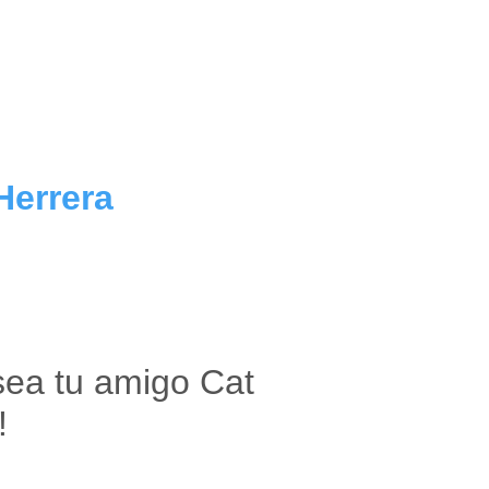
Herrera
esea tu amigo Cat
!