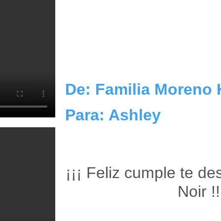
De: Familia Moreno 
Para: Ashley
¡¡¡ Feliz cumple te d
Noir !!