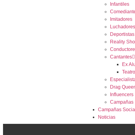
Infantiles
Comediant
Imitadores
Luchadore
Deportistas
Reality Sh
Conductore
Cantantes
Ex Al
Teatr
Especialist
Drag Quee
Influencers
Campañas 
Campañas Socia
Noticias