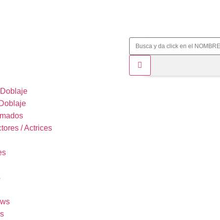
 Doblaje
 Doblaje
imados
tores / Actrices
es
s
ows
s