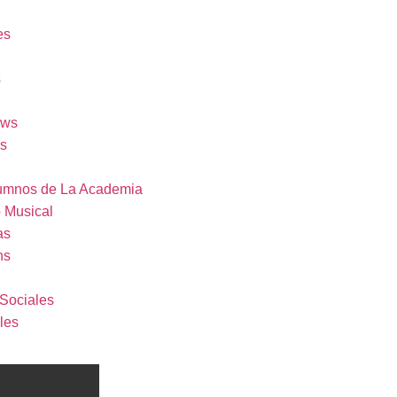
es
s
ows
s
umnos de La Academia
o Musical
as
ns
Sociales
les