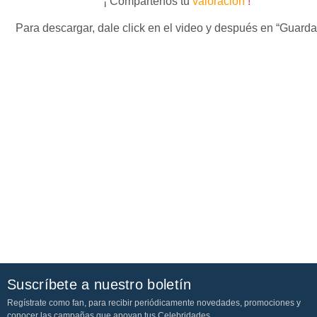
¡ Compártenos tu
valoración
!
Para descargar, dale click en el video y después en “Guard
Suscríbete a nuestro boletín
Regístrate como fan, para recibir periódicamente novedades, promociones y
conocer las campañas que apoyan tus Celebridades.