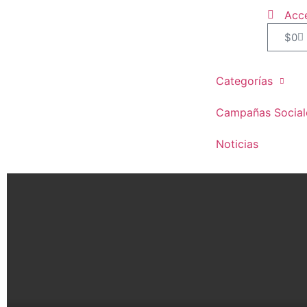
Acc
$
0
Categorías
Campañas Social
Noticias