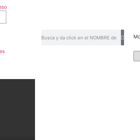
eso
Mo
es