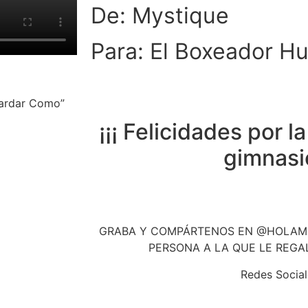
De: Mystique
Para: El Boxeador H
uardar Como”
¡¡¡ Felicidades por l
gimnasio
GRABA Y COMPÁRTENOS EN @HOLAMI
PERSONA A LA QUE LE REGA
Redes Social