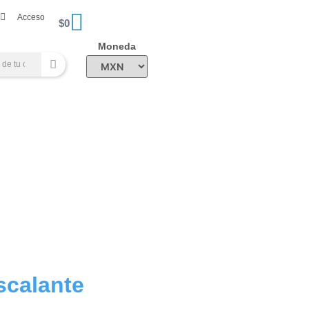
Acceso
$
0
Moneda
scalante