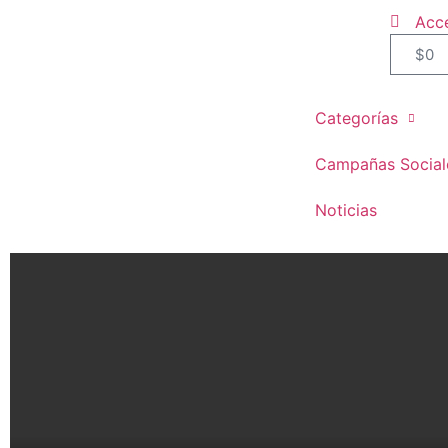
Acc
$
0
Categorías
Campañas Social
Noticias