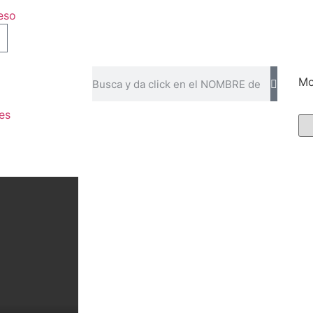
eso
Mo
es