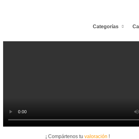
Categorías
Ca
¡ Compártenos tu
valoración
!