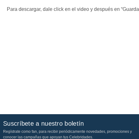
Para descargar, dale click en el video y después en “Guard
Suscríbete a nuestro boletín
Regístrate como fan, para recibir periódicamente novedades, promociones y
conocer las campañas que apoyan tus Celebridades.