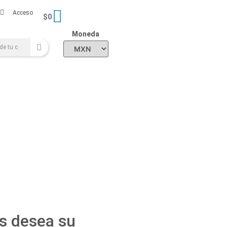
Acceso
$
0
Moneda
es desea su