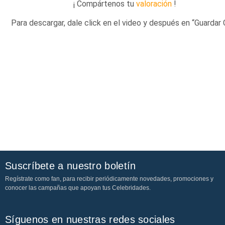
¡ Compártenos tu
valoración
!
Para descargar, dale click en el video y después en “Guardar
Suscríbete a nuestro boletín
Regístrate como fan, para recibir periódicamente novedades, promociones y
conocer las campañas que apoyan tus Celebridades.
Síguenos en nuestras redes sociales