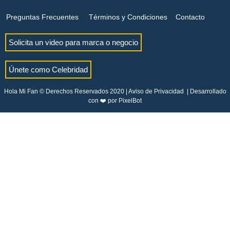
Preguntas Frecuentes
Términos y Condiciones
Contacto
Solicita un video para marca o negocio
Únete como Celebridad
Hola Mi Fan © Derechos Reservados 2020 |
Aviso de Privacidad
| Desarrollado
con ❤️ por
PixelBot