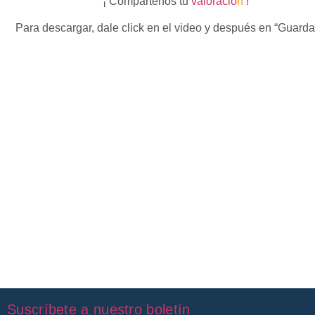
¡ Compártenos tu
valoració
n
!
Para descargar, dale click en el video y después en “Guard
Suscríbete a nuestro boletín