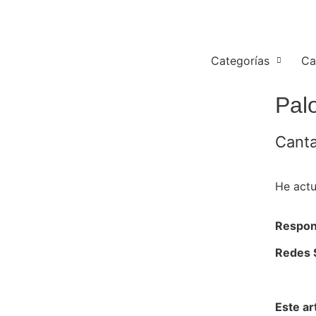
Categorías
Ca
Pal
Canta
He actu
🐞El 
Respon
Redes 
Este ar