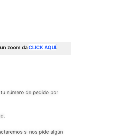
o un zoom da
CLICK AQUÍ
.
os tu número de pedido por
ud.
tactaremos si nos pide algún