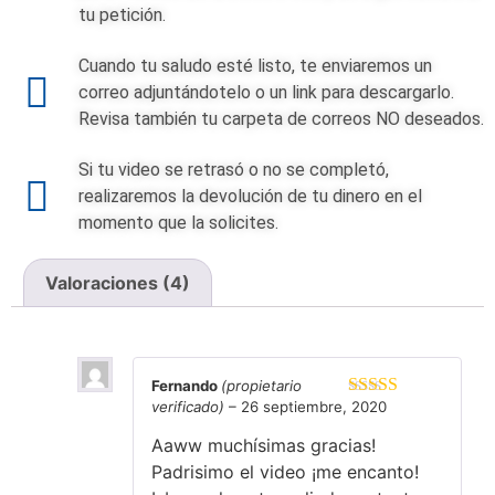
tu petición.
Cuando tu saludo esté listo, te enviaremos un
correo adjuntándotelo o un link para descargarlo.
Revisa también tu carpeta de correos NO deseados.
Si tu video se retrasó o no se completó,
realizaremos la devolución de tu dinero en el
momento que la solicites.
Valoraciones (4)
4 valoraciones en
ISBO
Fernando
(propietario
verificado)
–
26 septiembre, 2020
Valorado en
5
de 5
Aaww muchísimas gracias!
Padrisimo el video ¡me encanto!