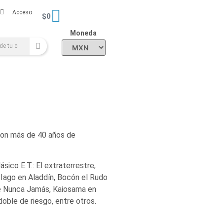
Acceso
$
0
Moneda
 con más de 40 años de
sico E.T.: El extraterrestre,
, Iago en Aladdín, Bocón el Rudo
de Nunca Jamás, Kaiosama en
oble de riesgo, entre otros.