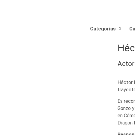
Categorías
Ca
Héc
Actor
Héctor L
trayecto
Es recon
Gonzo y 
en Cómo 
Dragon B
Respond