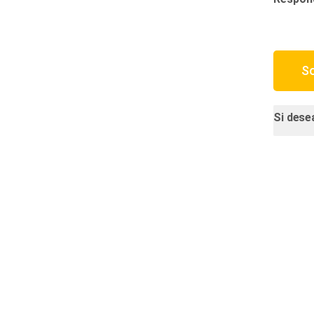
So
Si dese