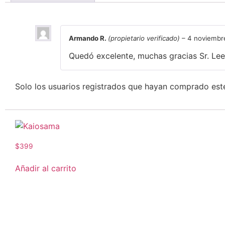
1 valoración en
Héctor Lee
Armando R.
(propietario verificado)
–
4 noviembr
Quedó excelente, muchas gracias Sr. Lee
Solo los usuarios registrados que hayan comprado est
Kaiosama
$
399
Añadir al carrito