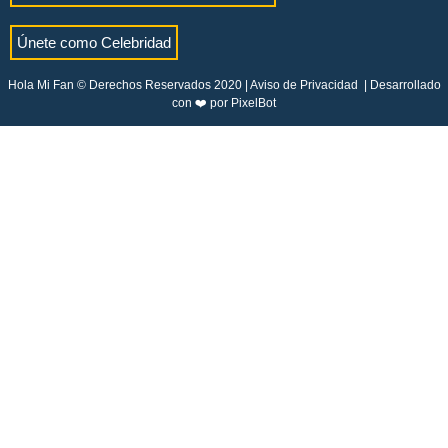
Únete como Celebridad
Hola Mi Fan © Derechos Reservados 2020 |
Aviso de Privacidad
| Desarrollado
con ❤️ por
PixelBot